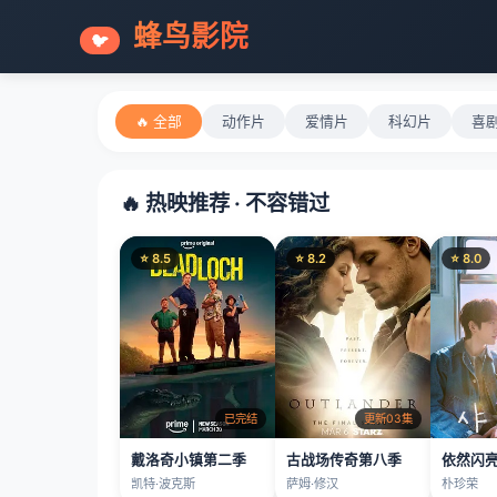
蜂鸟影院
🐦
🔥 全部
动作片
爱情片
科幻片
喜
🔥 热映推荐 · 不容错过
⭐ 8.5
⭐ 8.2
⭐ 8.0
已完结
更新03集
戴洛奇小镇第二季
古战场传奇第八季
依然闪
凯特·波克斯
萨姆·修汉
朴珍荣