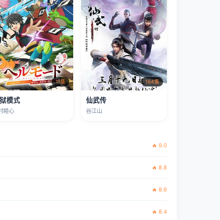
11集
164集
狱模式
仙武传
村睦心
谷江山
🔥 9.0
🔥 8.8
🔥 8.6
🔥 8.4