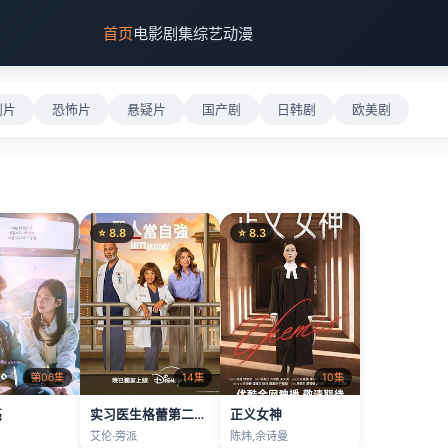
首页
电影
剧集
综艺
动漫
剧片
恐怖片
悬疑片
国产剧
日韩剧
欧美剧
⭐ 8.8
⭐ 8.3
第06集
14集
10集
亮
实习医生格蕾第二十二季
正义女神
艾伦·旁派
陈炜,佘诗曼