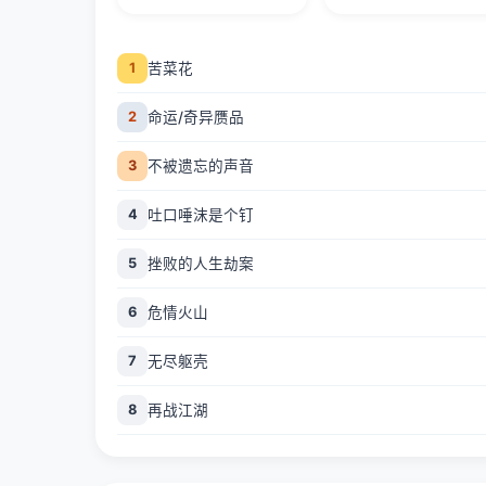
苦菜花
1
命运/奇异赝品
2
不被遗忘的声音
3
吐口唾沫是个钉
4
挫败的人生劫案
5
危情火山
6
无尽躯壳
7
再战江湖
8