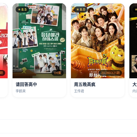
⭐ 8.5
⭐ 8.0
⭐
1期
06集
20260321期
请回答高中
周五晚高疯
大
李鹤来
王传君
内