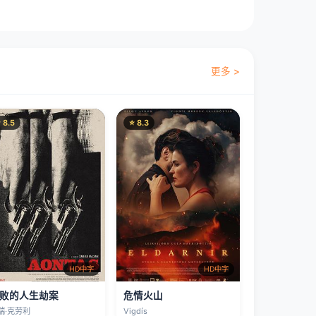
更多 >
 8.5
⭐ 8.3
HD中字
HD中字
败的人生劫案
危情火山
瑞·克劳利
Vigdís