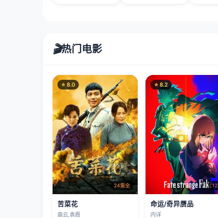
🎬
热门电影
⭐ 8.0
⭐ 8.2
24集全
1
苦菜花
命运/奇异赝品
曲云,袁霞
内详