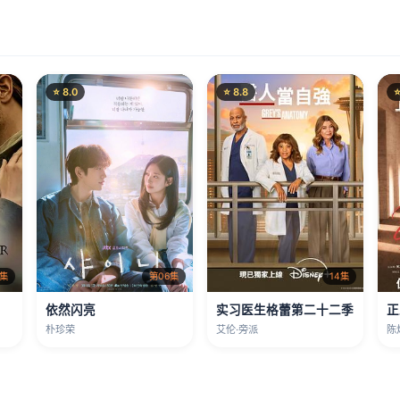
⭐ 8.0
⭐ 8.8
⭐
3集
第06集
14集
依然闪亮
实习医生格蕾第二十二季
正
朴珍荣
艾伦·旁派
陈