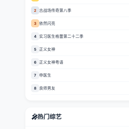
古战场传奇第八季
2
依然闪亮
3
实习医生格蕾第二十二季
4
正义女神
5
正义女神粤语
6
申医生
7
良师男友
8
🎤
热门综艺