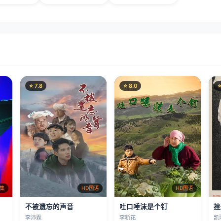
⭐ 7.8
⭐ 8.0
⭐
2集
HD国语
HD国语
不被遗忘的声音
吐口唾沫是个钉
挫
李沛霖
李新花
凯