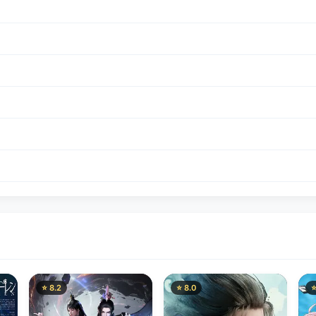
⭐ 8.2
⭐ 8.0
⭐