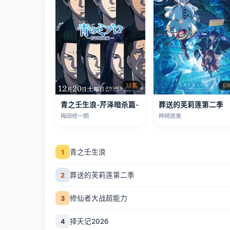
13集
0
青之壬生浪-芹泽暗杀篇-
葬送的芙莉莲第二季
梅田修一朗
种崎敦美
青之壬生浪
1
葬送的芙莉莲第二季
2
修仙者大战超能力
3
择天记2026
4