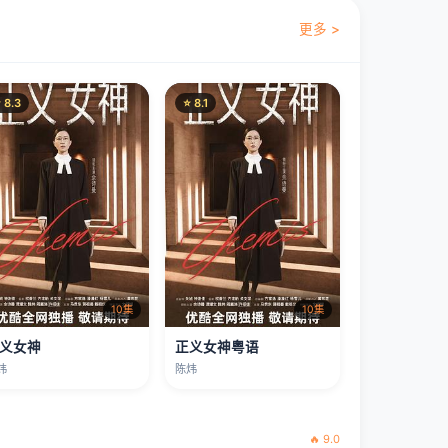
更多 >
 8.3
⭐ 8.1
10集
10集
义女神
正义女神粤语
炜
陈炜
🔥 9.0