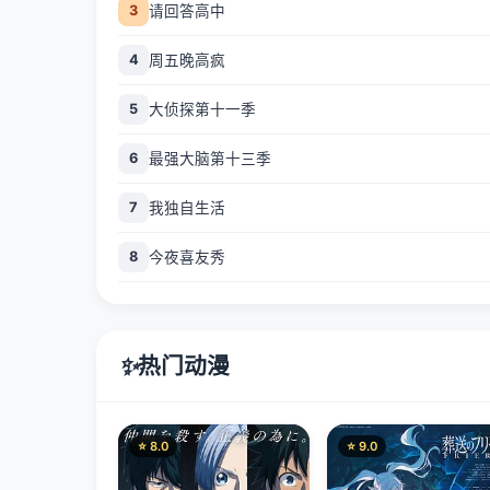
请回答高中
3
周五晚高疯
4
大侦探第十一季
5
最强大脑第十三季
6
我独自生活
7
今夜喜友秀
8
✨
热门动漫
⭐ 8.0
⭐ 9.0