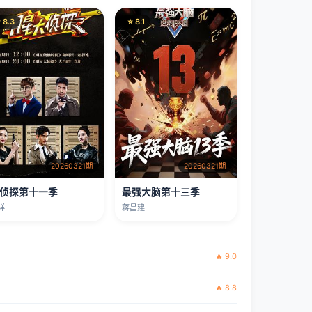
 8.3
⭐ 8.1
20260321期
20260321期
侦探第十一季
最强大脑第十三季
详
蒋昌建
🔥 9.0
🔥 8.8