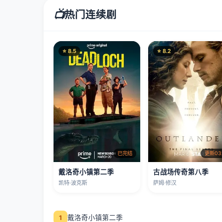
📺
热门连续剧
⭐ 8.5
⭐ 8.2
已完结
更新0
戴洛奇小镇第二季
古战场传奇第八季
凯特·波克斯
萨姆·修汉
戴洛奇小镇第二季
1